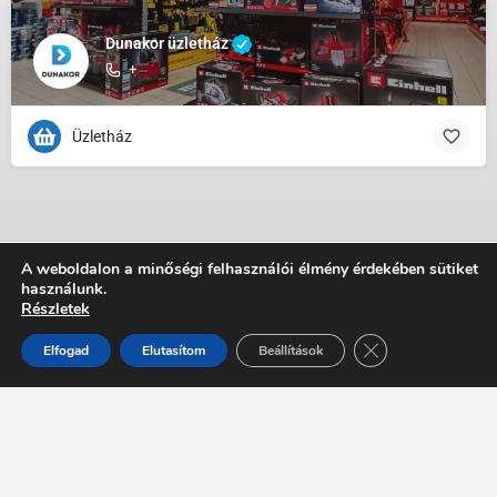
Dunakor üzletház
+
Üzletház
A weboldalon a minőségi felhasználói élmény érdekében sütiket
használunk.
Részletek
Close GDPR Cooki
Elfogad
Elutasítom
Beállítások
© 1999-2026 Rábel Csaba - HALAS.BIZ