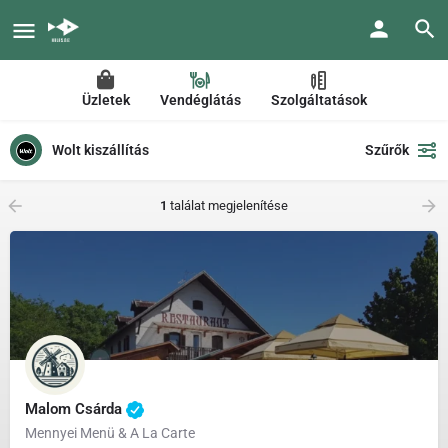
Üzletek
Vendéglátás
Szolgáltatások
Wolt kiszállítás
Szűrők
1
találat megjelenítése
Malom Csárda
Mennyei Menü & A La Carte