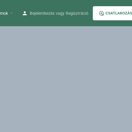
umok
Bejelentkezés
vagy
Regisztráció
CSATLAKOZÁ