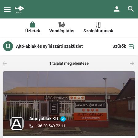
Üzletek
Vendéglátás
Szolgáltatások
Ajtó-ablak és nyílászáró szaküzlet
Szűrők
1
találat megjelenítése
Aranyablak Kft.
+36 20 549 72 11