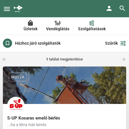
Üzletek
Vendéglátás
Szolgáltatások
Házhoz járó szolgáltatók
Szűrők
1
találat megjelenítése
NYITVA
S-UP Kosaras emelő bérlés
...ha a létra már kevés