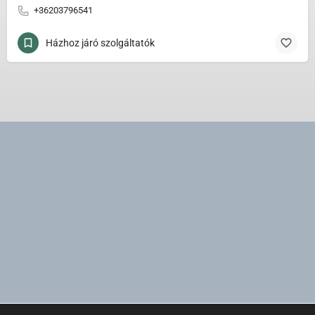
+36203796541
Házhoz járó szolgáltatók