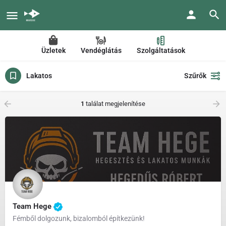
Üzletek
Vendéglátás
Szolgáltatások
Lakatos
Szűrők
1
találat megjelenítése
Team Hege
Fémből dolgozunk, bizalomból építkezünk!