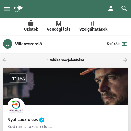
Üzletek
Vendéglátás
Szolgáltatások
Villanyszerelő
Szűrők
1
találat megjelenítése
NYITVA
Nyúl László e.v.
Bízd rám a rázós melót...