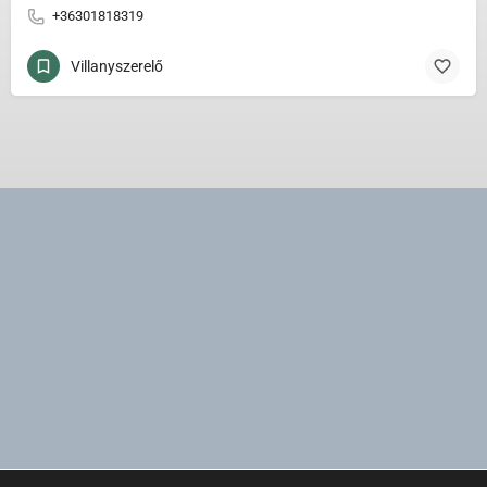
+36301818319
Villanyszerelő