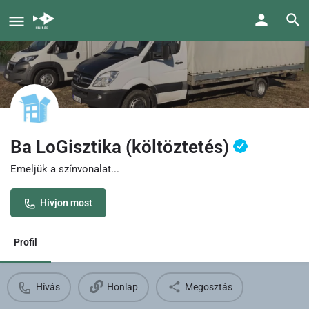
Ba LoGisztika (költöztetés)
Emeljük a színvonalat...
Hívjon most
Profil
Hívás
Honlap
Megosztás