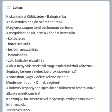
Leírás
Kiskunhalasi Költöztetés - Balogisztika
Az év minden napján számíthat ránk!
Magyarországon belül bárhonnan bárhova.
A megoldást adjuk, nem a kifogást keressük!
- költöztetés
- bútor szállítás
- belföldi áruszállítás
- lomtalanítás
- zöld hulladék elszállítás
Akár a negyedik emeletről, vagy családi házból költözne?
Segítség kellene a nehéz bútorok cipeléséhez?
A városban, vagy vidékre kellene menni?
Mindenben tudunk Önnek segíteni!
A környék legnagyobb speciálisan költöztető teherautóival
állunk rendelkezésére!
Köszönjük, ha ismerőseivel megosztja szolgáltatásunkat!
Információk:
+36309892099