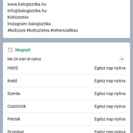
www.balogisztika.hu
info@balogisztika.hu
Költöztetés
Instagram: balogisztika
#koltozes #koltoztetes #teherszallitas
Megnyit
Ma 24 órán át nyitva
Hétfő
Egész nap nyitva
Kedd
Egész nap nyitva
Szerda
Egész nap nyitva
Csütörtök
Egész nap nyitva
Péntek
Egész nap nyitva
Szombat
Egész nap nyitva