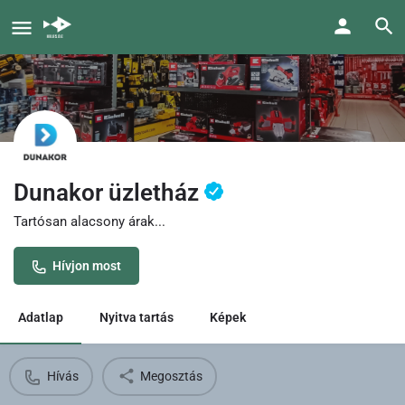
Dunakor üzletház
Tartósan alacsony árak...
Hívjon most
Adatlap
Nyitva tartás
Képek
Hívás
Megosztás